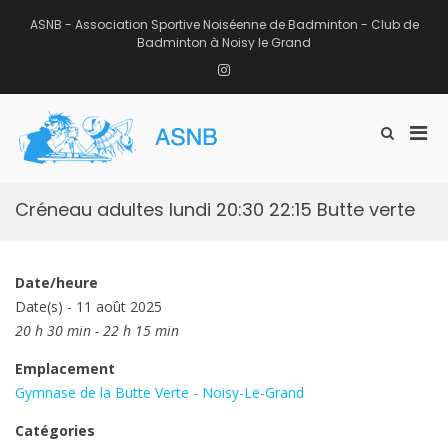
Aller
au
ASNB - Association Sportive Noiséenne de Badminton - Club de
contenu
Badminton à Noisy le Grand
Instagram
Men
Afficher
ASNB
le
Association Sportive Noiséenne de
prin
formulaire
Badminton – Club de Badminton à
pou
de
Noisy le Grand (93)
mobi
recherche
Créneau adultes lundi 20:30 22:15 Butte verte
Date/heure
Date(s) - 11 août 2025
20 h 30 min - 22 h 15 min
Emplacement
Gymnase de la Butte Verte - Noisy-Le-Grand
Catégories