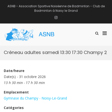
Aller
au
ASNB - Association Sportive Noiséenne de Badminton - Club de
contenu
Badminton à Noisy le Grand
Instagram
Men
Afficher
ASNB
le
Association Sportive Noiséenne de
prin
formulaire
Badminton – Club de Badminton à
pou
de
Noisy le Grand (93)
mobi
recherche
Créneau adultes samedi 13:30 17:30 Champy 2
Date/heure
Date(s) - 31 octobre 2026
13 h 30 min - 17 h 30 min
Emplacement
Gymnase du Champy - Noisy-Le-Grand
Catégories