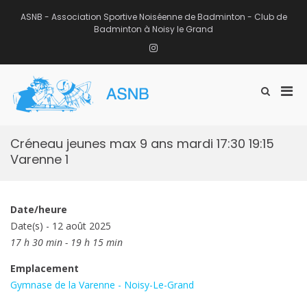
Aller
au
ASNB - Association Sportive Noiséenne de Badminton - Club de
contenu
Badminton à Noisy le Grand
Instagram
Men
Afficher
ASNB
le
Association Sportive Noiséenne de
prin
formulaire
Badminton – Club de Badminton à
pou
de
Noisy le Grand (93)
mobi
recherche
Créneau jeunes max 9 ans mardi 17:30 19:15
Varenne 1
Date/heure
Date(s) - 12 août 2025
17 h 30 min - 19 h 15 min
Emplacement
Gymnase de la Varenne - Noisy-Le-Grand