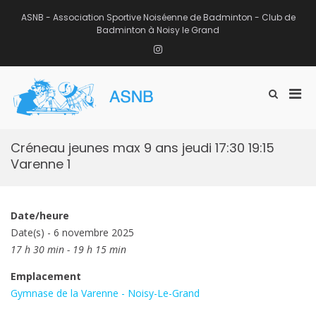
Aller
au
ASNB - Association Sportive Noiséenne de Badminton - Club de
contenu
Badminton à Noisy le Grand
Instagram
Men
Afficher
ASNB
le
Association Sportive Noiséenne de
prin
formulaire
Badminton – Club de Badminton à
pou
de
Noisy le Grand (93)
mobi
recherche
Créneau jeunes max 9 ans jeudi 17:30 19:15
Varenne 1
Date/heure
Date(s) - 6 novembre 2025
17 h 30 min - 19 h 15 min
Emplacement
Gymnase de la Varenne - Noisy-Le-Grand