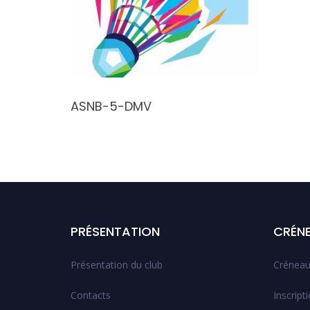
 22:30
ASNB-5-DMV
PRÉSENTATION
CRÉN
Présentation du club
Créneau
Contacts
Inscript