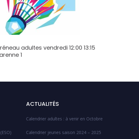
réneau adultes vendredi 12:00 13:15
Créneau 
arenne 1
Varenne
ACTUALITÉS
Calendrier adultes : à venir en Octobre
 (ESO)
Calendrier jeunes saison 2024 – 2025