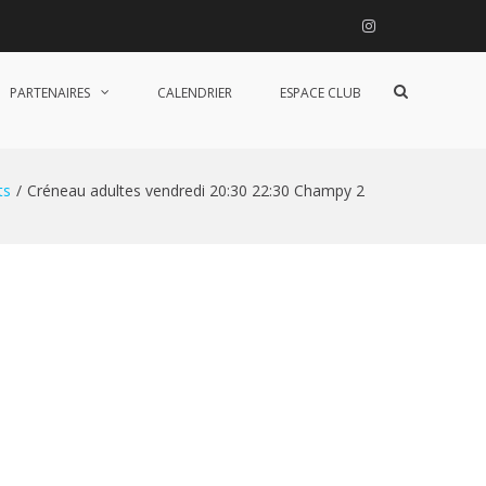
Instagram
Afficher
PARTENAIRES
CALENDRIER
ESPACE CLUB
le
formulaire
de
recherche
ts
Créneau adultes vendredi 20:30 22:30 Champy 2