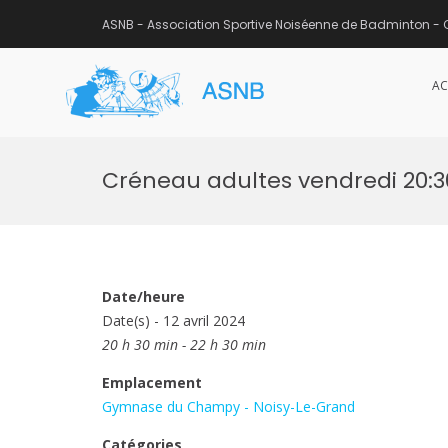
ASNB - Association Sportive Noiséenne de Badminton - 
AC
ASNB
Association Sportive Noisée
Aller
au
Créneau adultes vendredi 20:
contenu
Date/heure
Date(s) - 12 avril 2024
20 h 30 min - 22 h 30 min
Emplacement
Gymnase du Champy - Noisy-Le-Grand
Catégories