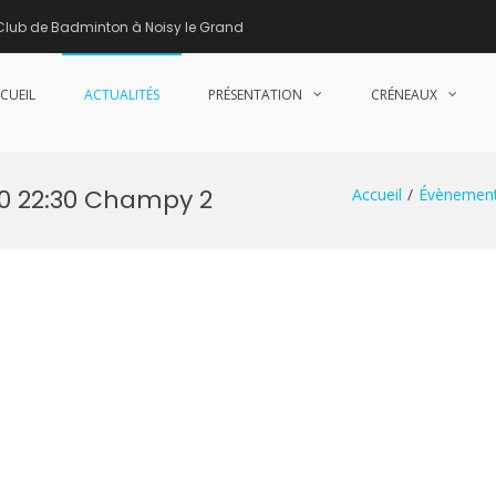
Club de Badminton à Noisy le Grand
CUEIL
ACTUALITÉS
PRÉSENTATION
CRÉNEAUX
nne de Badminton – Club de Badminton à Noisy le Grand (93)
30 22:30 Champy 2
Accueil
Évènemen