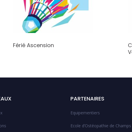
Férié Ascension
C
V
EAUX
PARTENAIRES
x
Equipementiers
ions
Ecole d’Ostéopathie de Champs