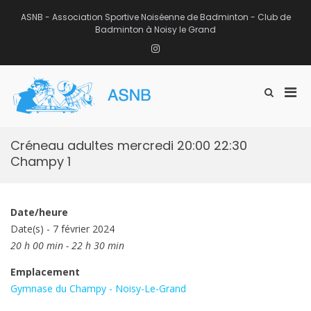
Aller
au
ASNB - Association Sportive Noiséenne de Badminton - Club de
contenu
Badminton à Noisy le Grand
Instagram
Men
Afficher
ASNB
le
Association Sportive Noiséenne de
prin
formulaire
Badminton – Club de Badminton à
pou
de
Noisy le Grand (93)
mobi
recherche
Créneau adultes mercredi 20:00 22:30
Champy 1
Date/heure
Date(s) - 7 février 2024
20 h 00 min - 22 h 30 min
Emplacement
Gymnase du Champy - Noisy-Le-Grand