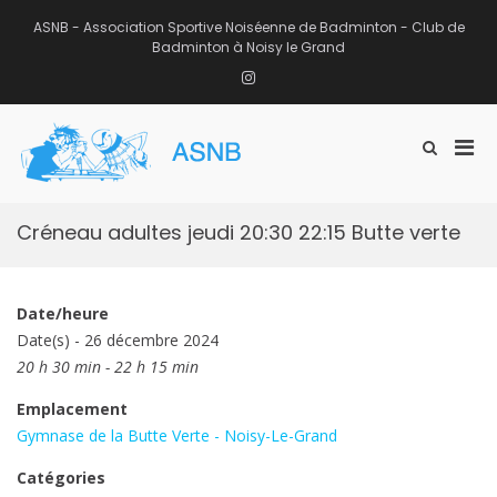
Aller
au
ASNB - Association Sportive Noiséenne de Badminton - Club de
contenu
Badminton à Noisy le Grand
Instagram
Men
Afficher
ASNB
le
Association Sportive Noiséenne de
prin
formulaire
Badminton – Club de Badminton à
pou
de
Noisy le Grand (93)
mobi
recherche
Créneau adultes jeudi 20:30 22:15 Butte verte
Date/heure
Date(s) - 26 décembre 2024
20 h 30 min - 22 h 15 min
Emplacement
Gymnase de la Butte Verte - Noisy-Le-Grand
Catégories