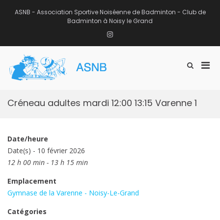
Aller
au
ASNB - Association Sportive Noiséenne de Badminton - Club de
contenu
Badminton à Noisy le Grand
Instagram
Men
Afficher
ASNB
le
Association Sportive Noiséenne de
prin
formulaire
Badminton – Club de Badminton à
pou
de
Noisy le Grand (93)
mobi
recherche
Créneau adultes mardi 12:00 13:15 Varenne 1
Date/heure
Date(s) - 10 février 2026
12 h 00 min - 13 h 15 min
Emplacement
Gymnase de la Varenne - Noisy-Le-Grand
Catégories