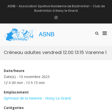
Aller
au
ASNB - Association Sportive Noiséenne de Badminton - Club de
contenu
Badminton à Noisy le Grand
Instagram
Men
Afficher
ASNB
le
Association Sportive Noiséenne de
prin
formulaire
Badminton – Club de Badminton à
pou
de
Noisy le Grand (93)
mobi
recherche
Créneau adultes vendredi 12:00 13:15 Varenne 1
Date/heure
Date(s) - 10 novembre 2023
12 h 00 min - 13 h 15 min
Emplacement
Gymnase de la Varenne - Noisy-Le-Grand
Catégories