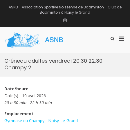
Aller
au
ASNB - Association Sportive Noiséenne de Badminton - Club de
contenu
Badminton à Noisy le Grand
Instagram
Men
Afficher
ASNB
le
Association Sportive Noiséenne de
prin
formulaire
Badminton – Club de Badminton à
pou
de
Noisy le Grand (93)
mobi
recherche
Créneau adultes vendredi 20:30 22:30
Champy 2
Date/heure
Date(s) - 10 avril 2026
20 h 30 min - 22 h 30 min
Emplacement
Gymnase du Champy - Noisy-Le-Grand