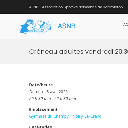
ASNB - Association Sportive Noiséenne de Badminton - 
AC
ASNB
Association Sportive Noisée
Aller
au
Créneau adultes vendredi 20:
contenu
Date/heure
Date(s) - 3 avril 2026
20 h 30 min - 22 h 30 min
Emplacement
Gymnase du Champy - Noisy-Le-Grand
Catégories