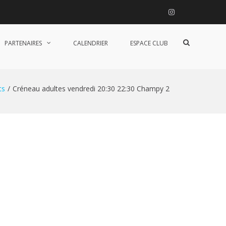
Instagram
Afficher
PARTENAIRES
CALENDRIER
ESPACE CLUB
le
formulaire
de
recherche
ts
Créneau adultes vendredi 20:30 22:30 Champy 2