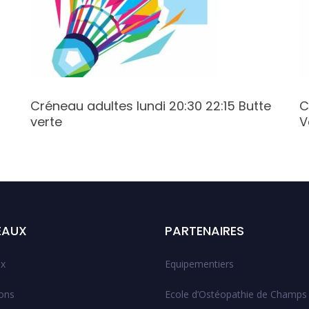
Créneau adultes lundi 20:30 22:15 Butte
C
verte
V
EAUX
PARTENAIRES
x
Equipementiers
ions
Ecole d’Ostéopathie de Champs