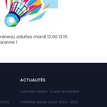
réneau adultes mardi 12:00 13:15
Créneau
arenne 1
19:15 Va
ACTUALITÉS
Calendrier adultes : à venir en Octobre
 (ESO)
Calendrier jeunes saison 2024 – 2025