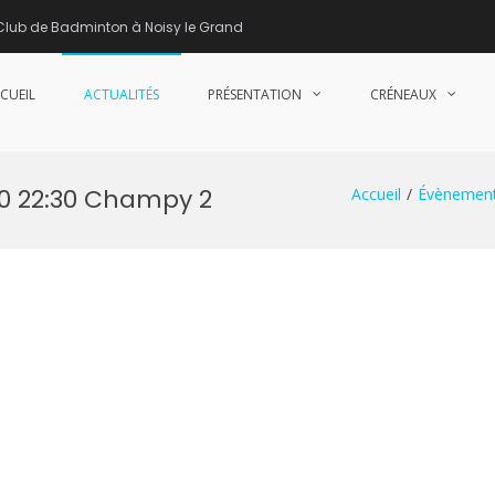
Club de Badminton à Noisy le Grand
CUEIL
ACTUALITÉS
PRÉSENTATION
CRÉNEAUX
nne de Badminton – Club de Badminton à Noisy le Grand (93)
30 22:30 Champy 2
Accueil
Évènemen