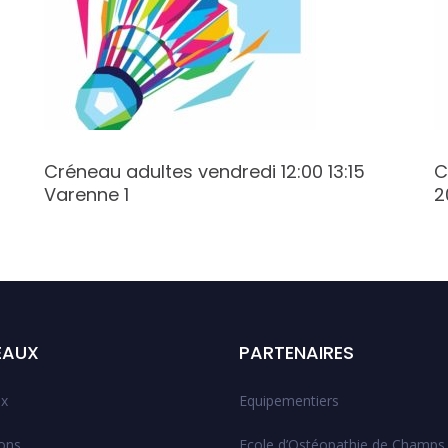
Créneau adultes vendredi 12:00 13:15
C
Varenne 1
2
EAUX
PARTENAIRES
x
Equipementiers
ions
Ecole d’Ostéopathie de Champs