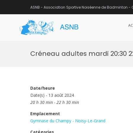
ASNB - Association Sportive Noiséenne de Badminton - 
AC
ASNB
Association Sportive Noisée
Aller
au
Créneau adultes mardi 20:30 
contenu
Date/heure
Date(s) - 13 août 2024
20 h 30 min - 22 h 30 min
Emplacement
Gymnase du Champy - Noisy-Le-Grand
Catégories