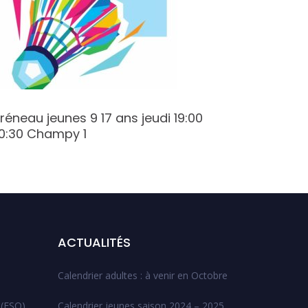
réneau jeunes 9 17 ans jeudi 19:00
Créneau 
0:30 Champy 1
Varenne
ACTUALITÉS
Calendrier adultes : à venir en Octobre
 (ESO)
Calendrier jeunes saison 2024 – 2025