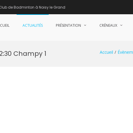
Club de Badminton à Noisy le Grand
CUEIL
ACTUALITÉS
PRÉSENTATION
CRÉNEAUX
nne de Badminton – Club de Badminton à Noisy le Grand (93)
22:30 Champy 1
Accueil
Évènem