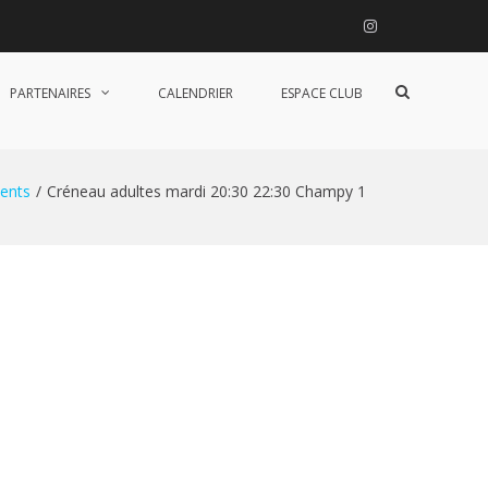
Instagram
Afficher
PARTENAIRES
CALENDRIER
ESPACE CLUB
le
formulaire
de
recherche
ents
Créneau adultes mardi 20:30 22:30 Champy 1