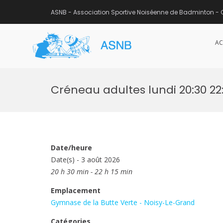
ASNB - Association Sportive Noiséenne de Badminton - 
AC
ASNB
Association Sportive Noisée
Aller
au
Créneau adultes lundi 20:30 22:
contenu
Date/heure
Date(s) - 3 août 2026
20 h 30 min - 22 h 15 min
Emplacement
Gymnase de la Butte Verte - Noisy-Le-Grand
Catégories