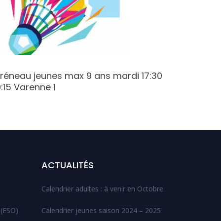
réneau jeunes max 9 ans mardi 17:30
Créneau
9:15 Varenne 1
Champy
ACTUALITÉS
Calendrier adultes : à venir en Octobre
 (ESO)
Calendrier jeunes saison 2024 – 2025