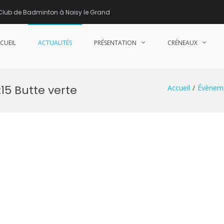
Club de Badminton à Noisy le Grand
CUEIL
ACTUALITÉS
PRÉSENTATION
CRÉNEAUX
nne de Badminton – Club de Badminton à Noisy le Grand (93)
15 Butte verte
Accueil
Évènem