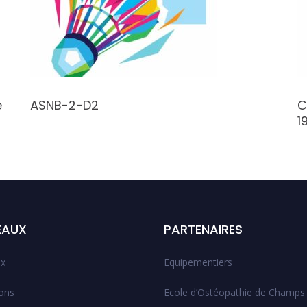
e
ASNB-2-D2
C
1
EAUX
PARTENAIRES
x
Equipementiers
ions
Ecole d’Ostéopathie de Champs