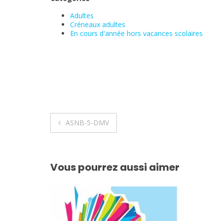
Adultes
Créneaux adultes
En cours d'année hors vacances scolaires
Navigation
ASNB-5-DMV
de
l’article
Vous pourrez aussi aimer