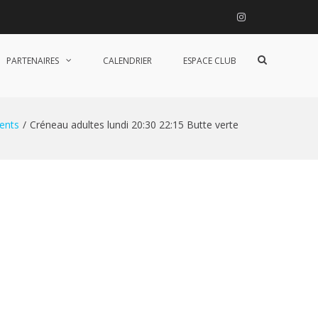
Instagram
Afficher
PARTENAIRES
CALENDRIER
ESPACE CLUB
le
formulaire
de
recherche
ents
Créneau adultes lundi 20:30 22:15 Butte verte