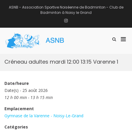
Aller
au
ASNB - Association Sportive Noiséenne de Badminton - Club de
contenu
Badminton à Noisy le Grand
Instagram
Men
Afficher
ASNB
le
Association Sportive Noiséenne de
prin
formulaire
Badminton – Club de Badminton à
pou
de
Noisy le Grand (93)
mobi
recherche
Créneau adultes mardi 12:00 13:15 Varenne 1
Date/heure
Date(s) - 25 août 2026
12 h 00 min - 13 h 15 min
Emplacement
Gymnase de la Varenne - Noisy-Le-Grand
Catégories