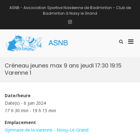
Aller
au
ASNB - Association Sportive Noiséenne de Badminton - Club de
contenu
Badminton à Noisy le Grand
Instagram
Men
Afficher
ASNB
le
Association Sportive Noiséenne de
prin
formulaire
Badminton – Club de Badminton à
pou
de
Noisy le Grand (93)
mobi
recherche
Créneau jeunes max 9 ans jeudi 17:30 19:15
Varenne 1
Date/heure
Date(s) - 6 juin 2024
17 h 30 min - 19 h 15 min
Emplacement
Gymnase de la Varenne - Noisy-Le-Grand