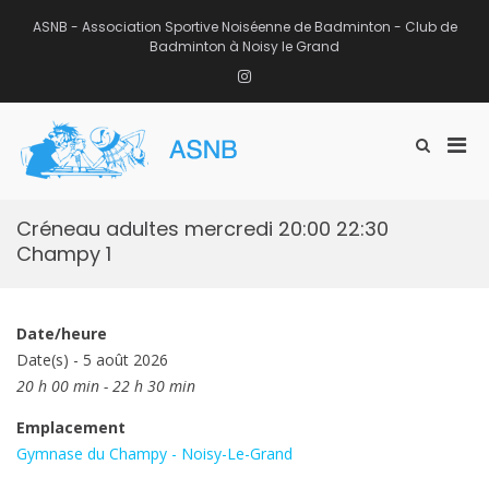
Aller
au
ASNB - Association Sportive Noiséenne de Badminton - Club de
contenu
Badminton à Noisy le Grand
Instagram
Men
Afficher
ASNB
le
Association Sportive Noiséenne de
prin
formulaire
Badminton – Club de Badminton à
pou
de
Noisy le Grand (93)
mobi
recherche
Créneau adultes mercredi 20:00 22:30
Champy 1
Date/heure
Date(s) - 5 août 2026
20 h 00 min - 22 h 30 min
Emplacement
Gymnase du Champy - Noisy-Le-Grand