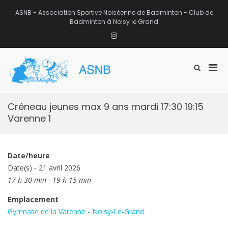
Aller
au
ASNB - Association Sportive Noiséenne de Badminton - Club de
contenu
Badminton à Noisy le Grand
Instagram
Men
Afficher
ASNB
le
Association Sportive Noiséenne de
prin
formulaire
Badminton – Club de Badminton à
pou
de
Noisy le Grand (93)
mobi
recherche
Créneau jeunes max 9 ans mardi 17:30 19:15
Varenne 1
Date/heure
Date(s) - 21 avril 2026
17 h 30 min - 19 h 15 min
Emplacement
Gymnase de la Varenne - Noisy-Le-Grand