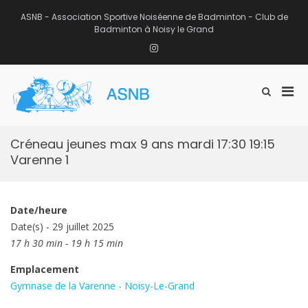
Aller
au
ASNB - Association Sportive Noiséenne de Badminton - Club de
contenu
Badminton à Noisy le Grand
Instagram
Men
Afficher
ASNB
le
Association Sportive Noiséenne de
prin
formulaire
Badminton – Club de Badminton à
pou
de
Noisy le Grand (93)
mobi
recherche
Créneau jeunes max 9 ans mardi 17:30 19:15
Varenne 1
Date/heure
Date(s) - 29 juillet 2025
17 h 30 min - 19 h 15 min
Emplacement
Gymnase de la Varenne - Noisy-Le-Grand