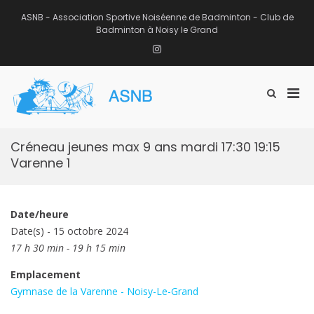
Aller
au
ASNB - Association Sportive Noiséenne de Badminton - Club de
contenu
Badminton à Noisy le Grand
Instagram
Men
Afficher
ASNB
le
Association Sportive Noiséenne de
prin
formulaire
Badminton – Club de Badminton à
pou
de
Noisy le Grand (93)
mobi
recherche
Créneau jeunes max 9 ans mardi 17:30 19:15
Varenne 1
Date/heure
Date(s) - 15 octobre 2024
17 h 30 min - 19 h 15 min
Emplacement
Gymnase de la Varenne - Noisy-Le-Grand