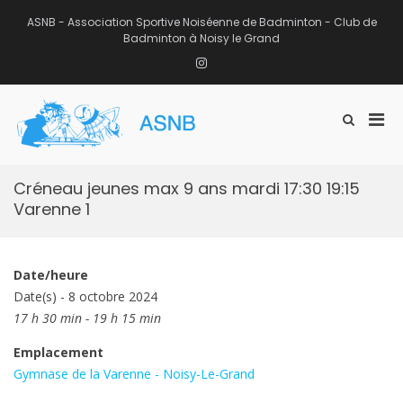
Aller
au
ASNB - Association Sportive Noiséenne de Badminton - Club de
contenu
Badminton à Noisy le Grand
Instagram
Men
Afficher
ASNB
le
Association Sportive Noiséenne de
prin
formulaire
Badminton – Club de Badminton à
pou
de
Noisy le Grand (93)
mobi
recherche
Créneau jeunes max 9 ans mardi 17:30 19:15
Varenne 1
Date/heure
Date(s) - 8 octobre 2024
17 h 30 min - 19 h 15 min
Emplacement
Gymnase de la Varenne - Noisy-Le-Grand