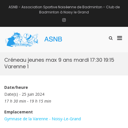
Aller
au
ASNB - Association Sportive Noiséenne de Badminton - Club de
contenu
Badminton à Noisy le Grand
Instagram
Men
Afficher
ASNB
le
Association Sportive Noiséenne de
prin
formulaire
Badminton – Club de Badminton à
pou
de
Noisy le Grand (93)
mobi
recherche
Créneau jeunes max 9 ans mardi 17:30 19:15
Varenne 1
Date/heure
Date(s) - 25 juin 2024
17 h 30 min - 19 h 15 min
Emplacement
Gymnase de la Varenne - Noisy-Le-Grand