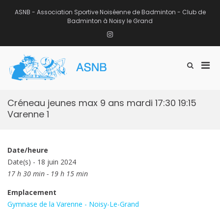
Aller
au
ASNB - Association Sportive Noiséenne de Badminton - Club de
contenu
Badminton à Noisy le Grand
Instagram
Men
Afficher
ASNB
le
Association Sportive Noiséenne de
prin
formulaire
Badminton – Club de Badminton à
pou
de
Noisy le Grand (93)
mobi
recherche
Créneau jeunes max 9 ans mardi 17:30 19:15
Varenne 1
Date/heure
Date(s) - 18 juin 2024
17 h 30 min - 19 h 15 min
Emplacement
Gymnase de la Varenne - Noisy-Le-Grand