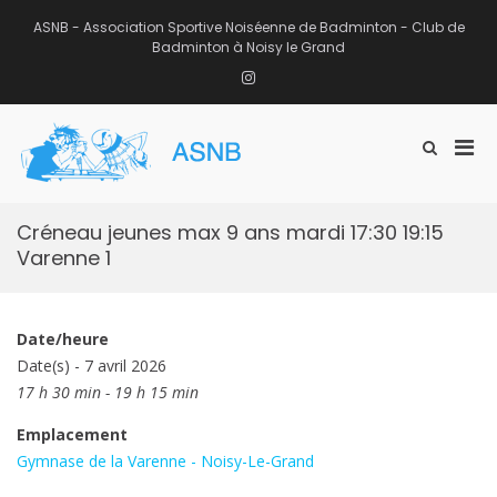
Aller
au
ASNB - Association Sportive Noiséenne de Badminton - Club de
contenu
Badminton à Noisy le Grand
Instagram
Men
Afficher
ASNB
le
Association Sportive Noiséenne de
prin
formulaire
Badminton – Club de Badminton à
pou
de
Noisy le Grand (93)
mobi
recherche
Créneau jeunes max 9 ans mardi 17:30 19:15
Varenne 1
Date/heure
Date(s) - 7 avril 2026
17 h 30 min - 19 h 15 min
Emplacement
Gymnase de la Varenne - Noisy-Le-Grand