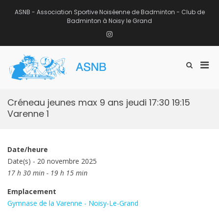
Aller
au
ASNB - Association Sportive Noiséenne de Badminton - Club de
contenu
Badminton à Noisy le Grand
Instagram
Men
Afficher
ASNB
le
Association Sportive Noiséenne de
prin
formulaire
Badminton – Club de Badminton à
pou
de
Noisy le Grand (93)
mobi
recherche
Créneau jeunes max 9 ans jeudi 17:30 19:15
Varenne 1
Date/heure
Date(s) - 20 novembre 2025
17 h 30 min - 19 h 15 min
Emplacement
Gymnase de la Varenne - Noisy-Le-Grand