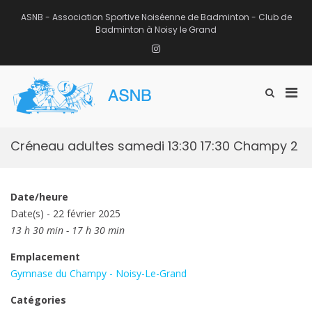
Aller
au
ASNB - Association Sportive Noiséenne de Badminton - Club de
contenu
Badminton à Noisy le Grand
Instagram
Men
Afficher
ASNB
le
Association Sportive Noiséenne de
prin
formulaire
Badminton – Club de Badminton à
pou
de
Noisy le Grand (93)
mobi
recherche
Créneau adultes samedi 13:30 17:30 Champy 2
Date/heure
Date(s) - 22 février 2025
13 h 30 min - 17 h 30 min
Emplacement
Gymnase du Champy - Noisy-Le-Grand
Catégories