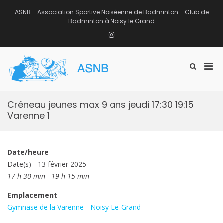
Aller
au
ASNB - Association Sportive Noiséenne de Badminton - Club de
contenu
Badminton à Noisy le Grand
Instagram
Men
Afficher
ASNB
le
Association Sportive Noiséenne de
prin
formulaire
Badminton – Club de Badminton à
pou
de
Noisy le Grand (93)
mobi
recherche
Créneau jeunes max 9 ans jeudi 17:30 19:15
Varenne 1
Date/heure
Date(s) - 13 février 2025
17 h 30 min - 19 h 15 min
Emplacement
Gymnase de la Varenne - Noisy-Le-Grand