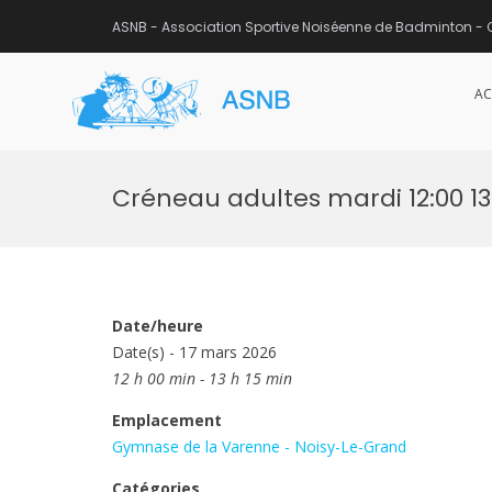
ASNB - Association Sportive Noiséenne de Badminton - 
AC
ASNB
Association Sportive Noisée
Aller
au
Créneau adultes mardi 12:00 13
contenu
Date/heure
Date(s) - 17 mars 2026
12 h 00 min - 13 h 15 min
Emplacement
Gymnase de la Varenne - Noisy-Le-Grand
Catégories