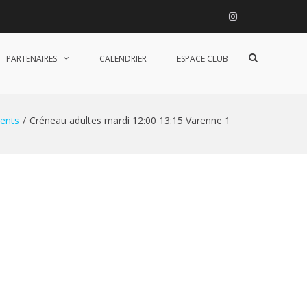
Instagram
Afficher
PARTENAIRES
CALENDRIER
ESPACE CLUB
le
formulaire
de
recherche
ents
Créneau adultes mardi 12:00 13:15 Varenne 1