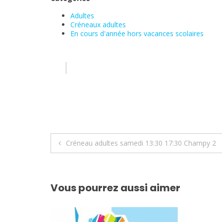
Adultes
Créneaux adultes
En cours d'année hors vacances scolaires
Navigation
Créneau adultes samedi 13:30 17:30 Champy 2
de
l’article
Vous pourrez aussi aimer