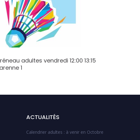
réneau adultes vendredi 12:00 13:15
Créneau
arenne 1
Varenne
ACTUALITÉS
Calendrier adultes : à venir en Octobre