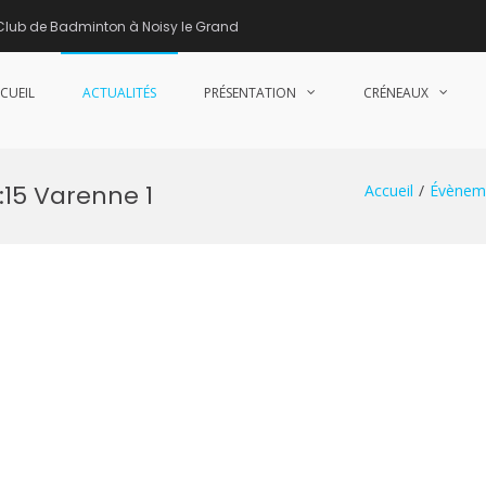
Club de Badminton à Noisy le Grand
CUEIL
ACTUALITÉS
PRÉSENTATION
CRÉNEAUX
nne de Badminton – Club de Badminton à Noisy le Grand (93)
:15 Varenne 1
Accueil
Évènem