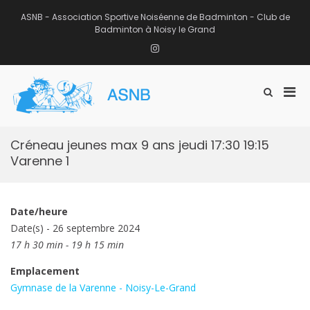
Aller
au
ASNB - Association Sportive Noiséenne de Badminton - Club de
contenu
Badminton à Noisy le Grand
Instagram
Men
Afficher
ASNB
le
Association Sportive Noiséenne de
prin
formulaire
Badminton – Club de Badminton à
pou
de
Noisy le Grand (93)
mobi
recherche
Créneau jeunes max 9 ans jeudi 17:30 19:15
Varenne 1
Date/heure
Date(s) - 26 septembre 2024
17 h 30 min - 19 h 15 min
Emplacement
Gymnase de la Varenne - Noisy-Le-Grand