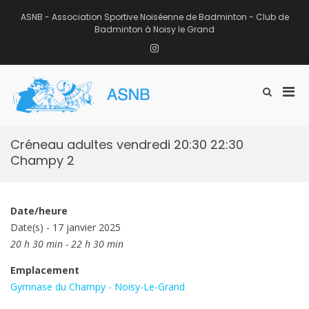
Aller
au
ASNB - Association Sportive Noiséenne de Badminton - Club de
contenu
Badminton à Noisy le Grand
Instagram
Men
Afficher
ASNB
le
Association Sportive Noiséenne de
prin
formulaire
Badminton – Club de Badminton à
pou
de
Noisy le Grand (93)
mobi
recherche
Créneau adultes vendredi 20:30 22:30
Champy 2
Date/heure
Date(s) - 17 janvier 2025
20 h 30 min - 22 h 30 min
Emplacement
Gymnase du Champy - Noisy-Le-Grand