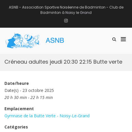
Aller
au
ASNB - Association Sportive Noiséenne de Badminton - Club de
contenu
Badminton à Noisy le Grand
Instagram
Men
Afficher
ASNB
le
Association Sportive Noiséenne de
prin
formulaire
Badminton – Club de Badminton à
pou
de
Noisy le Grand (93)
mobi
recherche
Créneau adultes jeudi 20:30 22:15 Butte verte
Date/heure
Date(s) - 23 octobre 2025
20 h 30 min - 22 h 15 min
Emplacement
Gymnase de la Butte Verte - Noisy-Le-Grand
Catégories