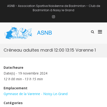
Aller
au
ASNB - Association Sportive Noiséenne de Badminton - Club de
contenu
Badminton à Noisy le Grand
Instagram
Men
Afficher
ASNB
le
Association Sportive Noiséenne de
prin
formulaire
Badminton – Club de Badminton à
pou
de
Noisy le Grand (93)
mobi
recherche
Créneau adultes mardi 12:00 13:15 Varenne 1
Date/heure
Date(s) - 19 novembre 2024
12 h 00 min - 13 h 15 min
Emplacement
Gymnase de la Varenne - Noisy-Le-Grand
Catégories