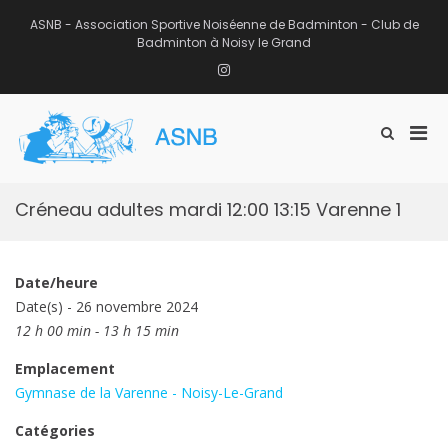
Aller
au
ASNB - Association Sportive Noiséenne de Badminton - Club de
contenu
Badminton à Noisy le Grand
Instagram
Men
Afficher
ASNB
le
Association Sportive Noiséenne de
prin
formulaire
Badminton – Club de Badminton à
pou
de
Noisy le Grand (93)
mobi
recherche
Créneau adultes mardi 12:00 13:15 Varenne 1
Date/heure
Date(s) - 26 novembre 2024
12 h 00 min - 13 h 15 min
Emplacement
Gymnase de la Varenne - Noisy-Le-Grand
Catégories