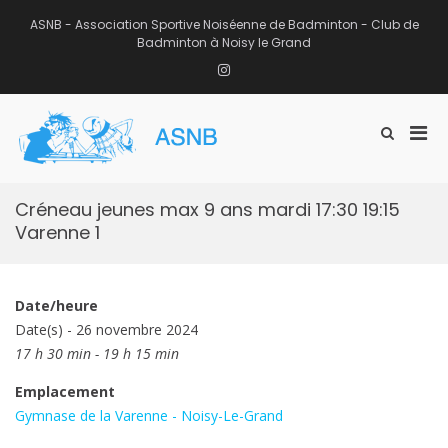
Aller
au
ASNB - Association Sportive Noiséenne de Badminton - Club de
contenu
Badminton à Noisy le Grand
Instagram
Men
Afficher
ASNB
le
Association Sportive Noiséenne de
prin
formulaire
Badminton – Club de Badminton à
pou
de
Noisy le Grand (93)
mobi
recherche
Créneau jeunes max 9 ans mardi 17:30 19:15
Varenne 1
Date/heure
Date(s) - 26 novembre 2024
17 h 30 min - 19 h 15 min
Emplacement
Gymnase de la Varenne - Noisy-Le-Grand