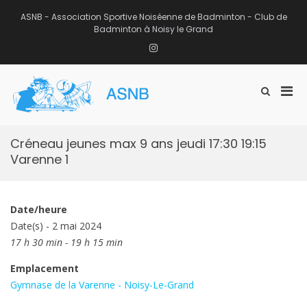
Aller
au
ASNB - Association Sportive Noiséenne de Badminton - Club de
contenu
Badminton à Noisy le Grand
Instagram
Men
Afficher
ASNB
le
Association Sportive Noiséenne de
prin
formulaire
Badminton – Club de Badminton à
pou
de
Noisy le Grand (93)
mobi
recherche
Créneau jeunes max 9 ans jeudi 17:30 19:15
Varenne 1
Date/heure
Date(s) - 2 mai 2024
17 h 30 min - 19 h 15 min
Emplacement
Gymnase de la Varenne - Noisy-Le-Grand