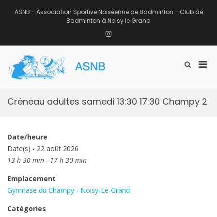
Aller
au
ASNB - Association Sportive Noiséenne de Badminton - Club de
contenu
Badminton à Noisy le Grand
Instagram
Men
Afficher
ASNB
le
Association Sportive Noiséenne de
prin
formulaire
Badminton – Club de Badminton à
pou
de
Noisy le Grand (93)
mobi
recherche
Créneau adultes samedi 13:30 17:30 Champy 2
Date/heure
Date(s) - 22 août 2026
13 h 30 min - 17 h 30 min
Emplacement
Gymnase du Champy - Noisy-Le-Grand
Catégories