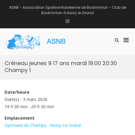
Aller
au
ASNB - Association Sportive Noiséenne de Badminton - Club de
contenu
Badminton à Noisy le Grand
Instagram
Men
Afficher
ASNB
le
Association Sportive Noiséenne de
prin
formulaire
Badminton – Club de Badminton à
pou
de
Noisy le Grand (93)
mobi
recherche
Créneau jeunes 9 17 ans mardi 19:00 20:30
Champy 1
Date/heure
Date(s) - 3 mars 2026
19 h 00 min - 20 h 30 min
Emplacement
Gymnase du Champy - Noisy-Le-Grand