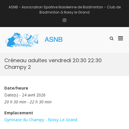
Aller
au
ASNB - Association Sportive Noiséenne de Badminton - Club de
contenu
Badminton à Noisy le Grand
Instagram
Men
Afficher
ASNB
le
Association Sportive Noiséenne de
prin
formulaire
Badminton – Club de Badminton à
pou
de
Noisy le Grand (93)
mobi
recherche
Créneau adultes vendredi 20:30 22:30
Champy 2
Date/heure
Date(s) - 24 avril 2026
20 h 30 min - 22 h 30 min
Emplacement
Gymnase du Champy - Noisy-Le-Grand