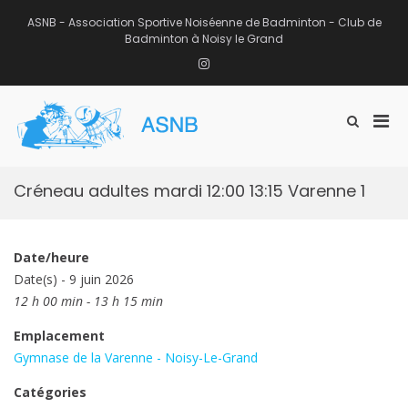
Aller
au
ASNB - Association Sportive Noiséenne de Badminton - Club de
contenu
Badminton à Noisy le Grand
Instagram
Men
Afficher
ASNB
le
Association Sportive Noiséenne de
prin
formulaire
Badminton – Club de Badminton à
pou
de
Noisy le Grand (93)
mobi
recherche
Créneau adultes mardi 12:00 13:15 Varenne 1
Date/heure
Date(s) - 9 juin 2026
12 h 00 min - 13 h 15 min
Emplacement
Gymnase de la Varenne - Noisy-Le-Grand
Catégories