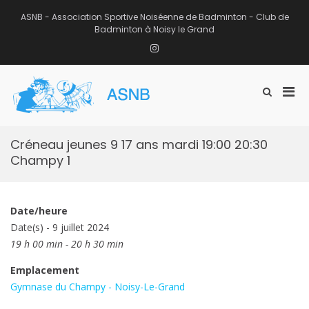
Aller
au
ASNB - Association Sportive Noiséenne de Badminton - Club de
contenu
Badminton à Noisy le Grand
Instagram
Men
Afficher
ASNB
le
Association Sportive Noiséenne de
prin
formulaire
Badminton – Club de Badminton à
pou
de
Noisy le Grand (93)
mobi
recherche
Créneau jeunes 9 17 ans mardi 19:00 20:30
Champy 1
Date/heure
Date(s) - 9 juillet 2024
19 h 00 min - 20 h 30 min
Emplacement
Gymnase du Champy - Noisy-Le-Grand