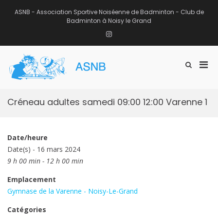
Aller
au
ASNB - Association Sportive Noiséenne de Badminton - Club de
contenu
Badminton à Noisy le Grand
Instagram
Men
Afficher
ASNB
le
Association Sportive Noiséenne de
prin
formulaire
Badminton – Club de Badminton à
pou
de
Noisy le Grand (93)
mobi
recherche
Créneau adultes samedi 09:00 12:00 Varenne 1
Date/heure
Date(s) - 16 mars 2024
9 h 00 min - 12 h 00 min
Emplacement
Gymnase de la Varenne - Noisy-Le-Grand
Catégories