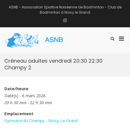
Aller
au
ASNB - Association Sportive Noiséenne de Badminton - Club de
contenu
Badminton à Noisy le Grand
Instagram
Men
Afficher
ASNB
le
Association Sportive Noiséenne de
prin
formulaire
Badminton – Club de Badminton à
pou
de
Noisy le Grand (93)
mobi
recherche
Créneau adultes vendredi 20:30 22:30
Champy 2
Date/heure
Date(s) - 6 mars 2026
20 h 30 min - 22 h 30 min
Emplacement
Gymnase du Champy - Noisy-Le-Grand