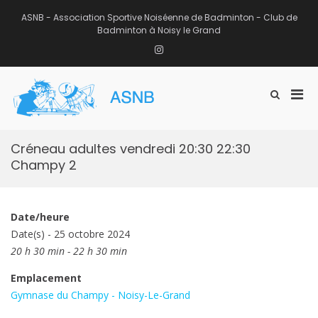
Aller
au
ASNB - Association Sportive Noiséenne de Badminton - Club de
contenu
Badminton à Noisy le Grand
Instagram
Men
Afficher
ASNB
le
Association Sportive Noiséenne de
prin
formulaire
Badminton – Club de Badminton à
pou
de
Noisy le Grand (93)
mobi
recherche
Créneau adultes vendredi 20:30 22:30
Champy 2
Date/heure
Date(s) - 25 octobre 2024
20 h 30 min - 22 h 30 min
Emplacement
Gymnase du Champy - Noisy-Le-Grand