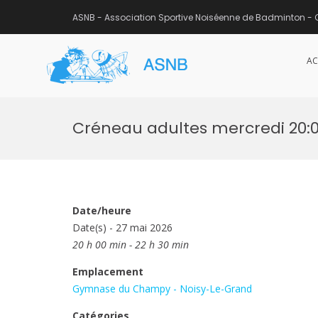
ASNB - Association Sportive Noiséenne de Badminton - 
AC
ASNB
Association Sportive Noisée
Aller
au
Créneau adultes mercredi 20:
contenu
Date/heure
Date(s) - 27 mai 2026
20 h 00 min - 22 h 30 min
Emplacement
Gymnase du Champy - Noisy-Le-Grand
Catégories