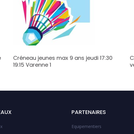
e
Créneau jeunes max 9 ans jeudi 17:30
C
19:15 Varenne 1
v
EAUX
PARTENAIRES
x
Equipementiers