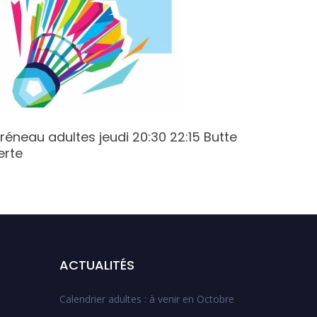
réneau adultes jeudi 20:30 22:15 Butte
ASNB-5
erte
ACTUALITÉS
Calendrier adultes : à venir en Octobre