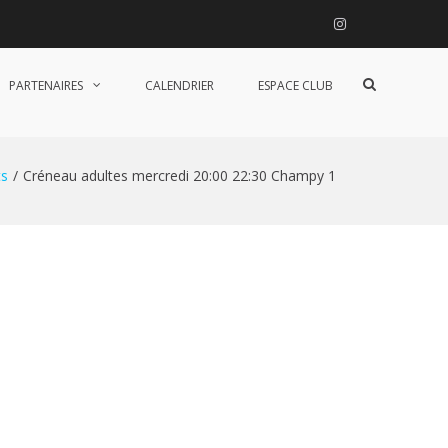
Instagram
Afficher
PARTENAIRES
CALENDRIER
ESPACE CLUB
le
formulaire
de
recherche
s
Créneau adultes mercredi 20:00 22:30 Champy 1