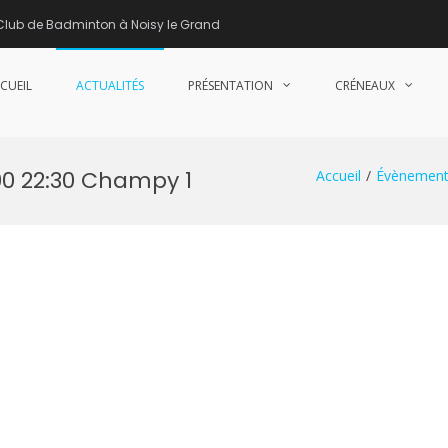
Club de Badminton à Noisy le Grand
CUEIL
ACTUALITÉS
PRÉSENTATION
CRÉNEAUX
nne de Badminton – Club de Badminton à Noisy le Grand (93)
00 22:30 Champy 1
Accueil
Évènement