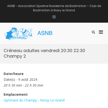
Aller
au
ASNB - Association Sportive Noiséenne de Badminton - Club de
contenu
Badminton à Noisy le Grand
Instagram
Men
Afficher
ASNB
le
Association Sportive Noiséenne de
prin
formulaire
Badminton – Club de Badminton à
pou
de
Noisy le Grand (93)
mobi
recherche
Créneau adultes vendredi 20:30 22:30
Champy 2
Date/heure
Date(s) - 9 août 2024
20 h 30 min - 22 h 30 min
Emplacement
Gymnase du Champy - Noisy-Le-Grand