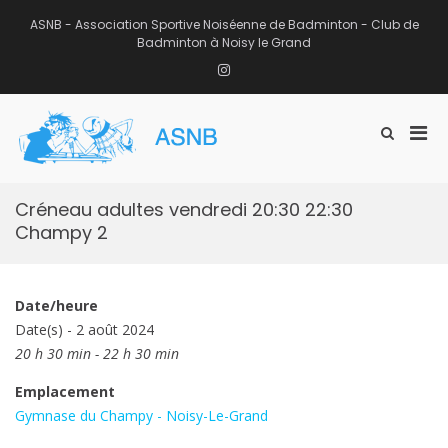
Aller
au
ASNB - Association Sportive Noiséenne de Badminton - Club de
contenu
Badminton à Noisy le Grand
Instagram
Men
Afficher
ASNB
le
Association Sportive Noiséenne de
prin
formulaire
Badminton – Club de Badminton à
pou
de
Noisy le Grand (93)
mobi
recherche
Créneau adultes vendredi 20:30 22:30
Champy 2
Date/heure
Date(s) - 2 août 2024
20 h 30 min - 22 h 30 min
Emplacement
Gymnase du Champy - Noisy-Le-Grand