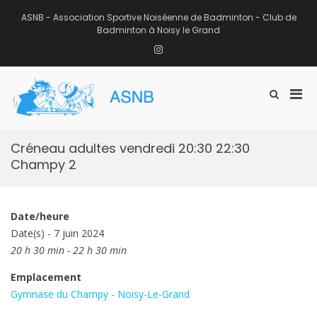
Aller
au
ASNB - Association Sportive Noiséenne de Badminton - Club de
contenu
Badminton à Noisy le Grand
Instagram
Men
Afficher
ASNB
le
Association Sportive Noiséenne de
prin
formulaire
Badminton – Club de Badminton à
pou
de
Noisy le Grand (93)
mobi
recherche
Créneau adultes vendredi 20:30 22:30
Champy 2
Date/heure
Date(s) - 7 juin 2024
20 h 30 min - 22 h 30 min
Emplacement
Gymnase du Champy - Noisy-Le-Grand