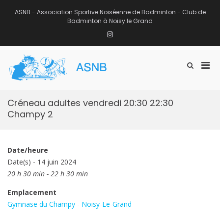
Aller
au
ASNB - Association Sportive Noiséenne de Badminton - Club de
contenu
Badminton à Noisy le Grand
Instagram
Men
Afficher
ASNB
le
Association Sportive Noiséenne de
prin
formulaire
Badminton – Club de Badminton à
pou
de
Noisy le Grand (93)
mobi
recherche
Créneau adultes vendredi 20:30 22:30
Champy 2
Date/heure
Date(s) - 14 juin 2024
20 h 30 min - 22 h 30 min
Emplacement
Gymnase du Champy - Noisy-Le-Grand