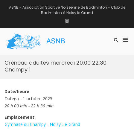
Aller
au
ASNB - Association Sportive Noiséenne de Badminton - Club de
contenu
Badminton à Noisy le Grand
Instagram
Men
Afficher
ASNB
le
Association Sportive Noiséenne de
prin
formulaire
Badminton – Club de Badminton à
pou
de
Noisy le Grand (93)
mobi
recherche
Créneau adultes mercredi 20:00 22:30
Champy 1
Date/heure
Date(s) - 1 octobre 2025
20 h 00 min - 22 h 30 min
Emplacement
Gymnase du Champy - Noisy-Le-Grand