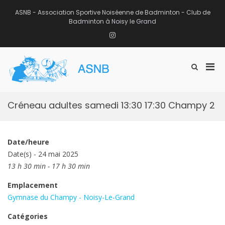
Aller
au
ASNB - Association Sportive Noiséenne de Badminton - Club de
contenu
Badminton à Noisy le Grand
Instagram
Men
Afficher
ASNB
le
Association Sportive Noiséenne de
prin
formulaire
Badminton – Club de Badminton à
pou
de
Noisy le Grand (93)
mobi
recherche
Créneau adultes samedi 13:30 17:30 Champy 2
Date/heure
Date(s) - 24 mai 2025
13 h 30 min - 17 h 30 min
Emplacement
Gymnase du Champy - Noisy-Le-Grand
Catégories