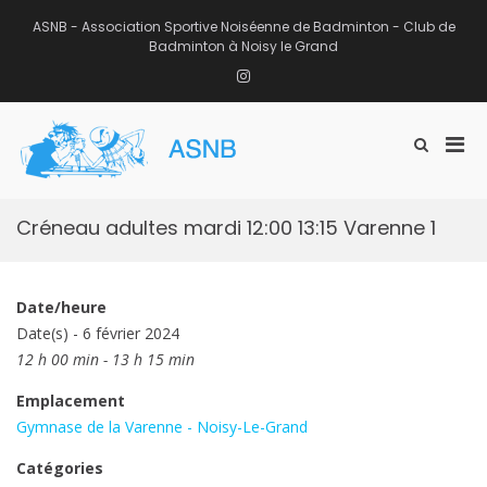
Aller
au
ASNB - Association Sportive Noiséenne de Badminton - Club de
contenu
Badminton à Noisy le Grand
Instagram
Men
Afficher
ASNB
le
Association Sportive Noiséenne de
prin
formulaire
Badminton – Club de Badminton à
pou
de
Noisy le Grand (93)
mobi
recherche
Créneau adultes mardi 12:00 13:15 Varenne 1
Date/heure
Date(s) - 6 février 2024
12 h 00 min - 13 h 15 min
Emplacement
Gymnase de la Varenne - Noisy-Le-Grand
Catégories